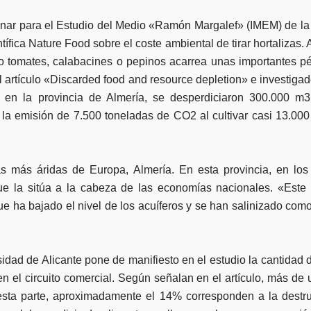
iplinar para el Estudio del Medio «Ramón Margalef» (IMEM) de l
tífica
Nature Food sobre el coste ambiental de tirar hortalizas. 
 tomates, calabacines o pepinos acarrea unas importantes pérd
el artículo «Discarded food and resource depletion» e investiga
o en la provincia de Almería, se desperdiciaron 300.000 
do la emisión de 7.500 toneladas de CO2 al cultivar casi 13.000
as más áridas de Europa, Almería. En esta provincia, en lo
que la sitúa a la cabeza de las economías nacionales. «Este
ue ha bajado el nivel de los acuíferos y se han salinizado com
sidad de Alicante pone de manifiesto en el estudio la cantidad
en el circuito comercial. Según señalan en el artículo, más de 
sta parte, aproximadamente el 14% corresponden a la destru