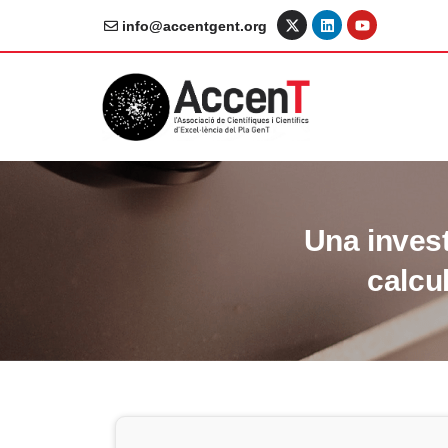
info@accentgent.org
Una inves
calcul