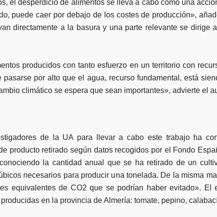
os, el desperdicio de alimentos se lleva a cabo como una acción
do, puede caer por debajo de los costes de producción», añad
van directamente a la basura y una parte relevante se dirige 
entos producidos con tanto esfuerzo en un territorio con recu
 pasarse por alto que el agua, recurso fundamental, está sie
mbio climático se espera que sean importantes», advierte el aut
estigadores de la UA para llevar a cabo este trabajo ha con
s de producto retirado según datos recogidos por el Fondo Esp
conociendo la cantidad anual que se ha retirado de un cultiv
cúbicos necesarios para producir una tonelada. De la misma ma
iones equivalentes de CO2 que se podrían haber evitado». El 
s producidas en la provincia de Almería: tomate, pepino, calabac