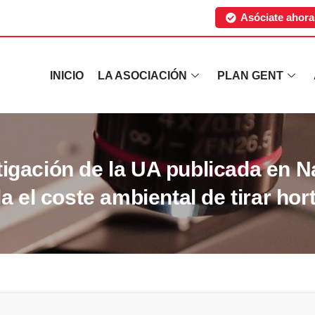
Asóciate ahora
INICIO
LA ASOCIACIÓN
PLAN GENT
tigación de la UA publicada en N
a el coste ambiental de tirar hor