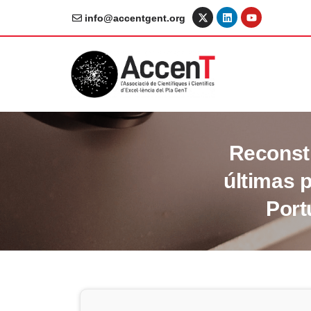
info@accentgent.org
Reconst
últimas 
Port