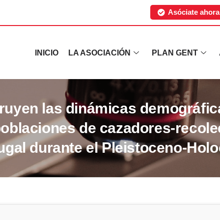
Asóciate ahora
INICIO
LA ASOCIACIÓN
PLAN GENT
ruyen las dinámicas demográfica
poblaciones de cazadores-recole
ugal durante el Pleistoceno-Hol