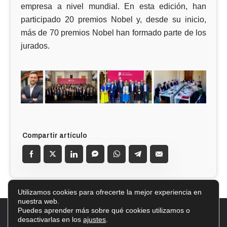
empresa a nivel mundial. En esta edición, han
participado 20 premios Nobel y, desde su inicio,
más de 70 premios Nobel han formado parte de los
jurados.
Utilizamos cookies para ofrecerte la mejor experiencia en
nuestra web.
Puedes aprender más sobre qué cookies utilizamos o
2026 © Accent |
Aviso Legal
|
Política de Privacidad
|
desactivarlas en los
ajustes
.