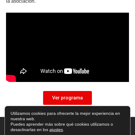
la asociación.
Ver programa
Utilizamos cookies para ofrecerte la mejor experiencia en
nuestra web.
Puedes aprender más sobre qué cookies utilizamos o
2026 © Accent |
Aviso Legal
|
Política de Privacidad
|
desactivarlas en los
ajustes
.
Política de Cookies